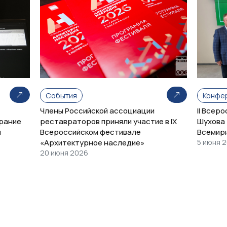
События
Конфе
Члены Российской ассоциации
II Всер
рание
реставраторов приняли участие в IX
Шухова 
и
Всероссийском фестивале
Всемир
«Архитектурное наследие»
5 июня 
20 июня 2026