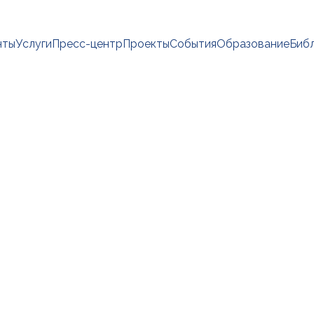
нты
Услуги
Пресс-центр
Проекты
События
Образование
Биб