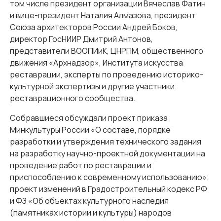
том числе президент организации Вячеслав Фатин
и вице-президент Наталия Алмазова, президент
Союза архитекторов России Андрей Боков,
директор ГосНИИР Дмитрий Антонов,
представители ВООПИиК, ЦНРПМ, общественного
движения «Архнадзор», Института искусства
реставрации, эксперты по проведению историко-
культурной экспертизы и другие участники
реставрационного сообщества.
Собравшиеся обсуждали проект приказа
Минкультуры России «О составе, порядке
разработки и утверждения технического задания
на разработку научно-проектной документации на
проведение работ по реставрации и
приспособлению к современному использованию»;
проект изменений в Градостроительный кодекс РФ
и ФЗ «Об объектах культурного наследия
(памятниках истории и культуры) народов