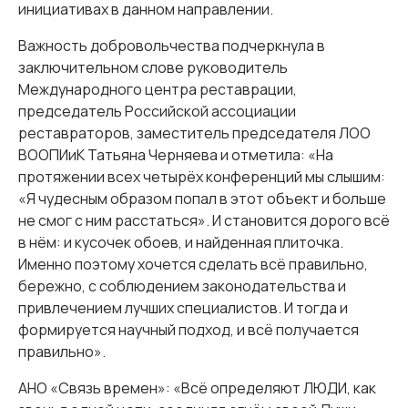
инициативах в данном направлении.
Важность добровольчества подчеркнула в
заключительном слове руководитель
Международного центра реставрации,
председатель Российской ассоциации
реставраторов, заместитель председателя ЛОО
ВООПИиК Татьяна Черняева и отметила: «На
протяжении всех четырёх конференций мы слышим:
«Я чудесным образом попал в этот объект и больше
не смог с ним расстаться». И становится дорого всё
в нём: и кусочек обоев, и найденная плиточка.
Именно поэтому хочется сделать всё правильно,
бережно, с соблюдением законодательства и
привлечением лучших специалистов. И тогда и
формируется научный подход, и всё получается
правильно».
АНО «Связь времен»: «Всё определяют ЛЮДИ, как