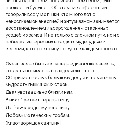
звенья одной цепи, соединяя огнём своей Души
прошлое и будущее. Об этом на конференции
говорили все участники, кто много лет с
неиссякаемой энергией и энтузиазмом занимается
восстановлением и возрождением старинных
усадеб и храмов. И не только о сложном пути, но и о
победах, интересных находках, чуде, удаче и
везении, которые присутствуют в каждом проекте.
Очень важно быть в команде единомышленников,
когда ты понимаешь и разделяешь свою
СОпричастность к большому делу и вспоминаешь
мудрость пушкинских строк:
Два чувства дивно близки нам,
В них обретает сердце пищу:
Любовь к родному пепелищу,
Любовь к отеческим гробам.
Животворящая святыня!