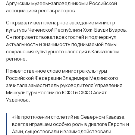
Аргунским музеем-заповедником и Российской
ассоциацией реставраторов.
Открывал и вел пленарное заседание министр
культуры Чеченской Республики Хож-Бауди Буаров.
Он поприветствовал всех гостей и подчеркнул
актуальность и значимость поднимаемой темы
сохранения культурного наследия в Кавказском
регионе.
Приветственное слово министра культуры
Российской Федерации Владимира Мединского
зачитала заместитель руководителя Управления
Минкультуры России по ЮФО и СКФО Асият
Узденова.
«На протяжении столетий на Северном Кавказе,
всегда игравшем особую роль в диалоге Европы и
Азии, существовали и взаимодействовали