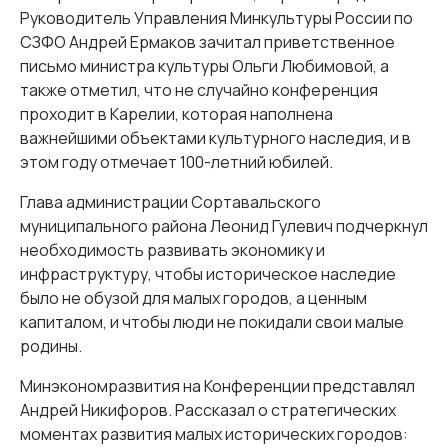
Руководитель Управления Минкультуры России по
СЗФО Андрей Ермаков зачитал приветственное
письмо министра культуры Ольги Любимовой, а
также отметил, что не случайно конференция
проходит в Карелии, которая наполнена
важнейшими объектами культурного наследия, и в
этом году отмечает 100-летний юбилей.
Глава администрации Сортавальского
муниципального района Леонид Гулевич подчеркнул
необходимость развивать экономику и
инфраструктуру, чтобы историческое наследие
было не обузой для малых городов, а ценным
капиталом, и чтобы люди не покидали свои малые
родины.
Минэкономразвития на Конференции представлял
Андрей Никифоров. Рассказал о стратегических
моментах развития малых исторических городов: