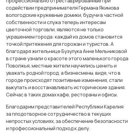
профессионально отреставрированные при
содействии предпринимателя Германа Якимова
вологодские кружевные домики, будучи в частной
собственности и служа теперь интересам
цветочной торговли, являются не только
украшением города: каждый из домов становится
точкой притяжения для горожан и туристов. А
благодаря жительнице Бузулука Анне Мельниковой
в стране узнали о красоте этого маленького города
Поволжья, местные жители научились ценить и
уважать родной город, а бизнесмены, видя, что в
городе происходят позитивные изменения, стали
выкупать и восстанавливать исторические здания.
Сейчас в таких домах кафе, рестораны и офисы.
Благодарим представителей Республики Карелия
за плодотворное сотрудничество в текущих
непростых условиях, за обеспечение безопасности
и профессиональный подход к делу.