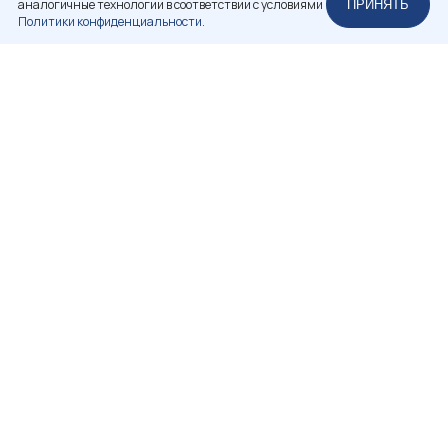
аналогичные технологии в соответствии с условиями
ПРИНЯТЬ
Политики конфиденциальности.
НЕКОММЕРЧЕСКОЕ ПАРТНЕРСТВО
«РОССИЙСКАЯ АССОЦИАЦИЯ РЕСТАВРАТОРОВ»
+7 (812) 314-83-98