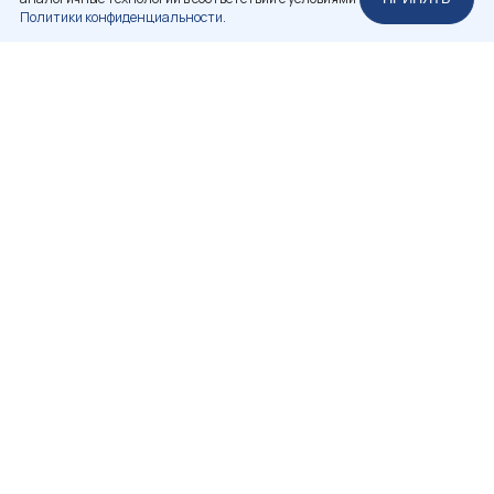
Политики конфиденциальности.
НЕКОММЕРЧЕСКОЕ ПАРТНЕРСТВО
«РОССИЙСКАЯ АССОЦИАЦИЯ РЕСТАВРАТОРОВ»
+7 (812) 314-83-98