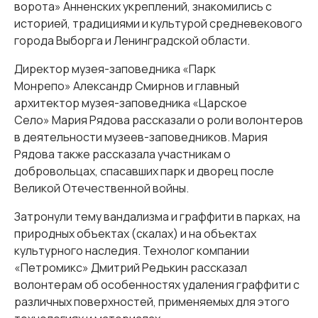
ворота» Анненских укреплений, знакомились с
историей, традициями и культурой средневекового
города Выборга и Ленинградской области.
Директор музея-заповедника «Парк
Монрепо» Александр Смирнов и главный
архитектор музея-заповедника «Царское
Село» Мария Рядова рассказали о роли волонтеров
в деятельности музеев-заповедников. Мария
Рядова также рассказала участникам о
добровольцах, спасавших парк и дворец после
Великой Отечественной войны.
Затронули тему вандализма и граффити в парках, на
природных объектах (скалах) и на объектах
культурного наследия. Технолог компании
«Петромикс» Дмитрий Редькин рассказал
волонтерам об особенностях удаления граффити с
различных поверхностей, применяемых для этого