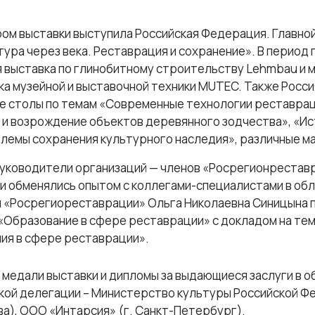
ром выставки выступила Российская Федерация. Главной
ура через века. Реставрация и сохранение». В период
 выставка по глинобитному строительству Lehmbau и
ка музейной и выставочной техники MUTEC. Также Росс
е столы по темам «Современные технологии реставрац
 и возрождение объектов деревянного зодчества», «Ис
блемы сохранения культурного наследия», различные м
руководители организаций — членов «Росрегионреставр
 и обменялись опытом с коллегами-специалистами в об
я «Росрегиореставрации» Ольга Николаевна Синицына п
«Образование в сфере реставрации» с докладом на те
ия в сфере реставрации».
 медали выставки и дипломы за выдающиеся заслуги в 
кой делегации – Министерство культуры Российской Фе
а), ООО «Интарсия» (г. Санкт-Петербург).