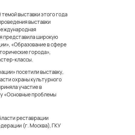
 темой выставки этого года
 проведения выставки
 международная
ия представила широкую
ии», «Образование в сфере
торические города»,
астер-классы.
ации» посетили выставку,
ласти охраны культурного
риняла участие в
му «Основные проблемы
области реставрации
дерации (г. Москва), ГКУ