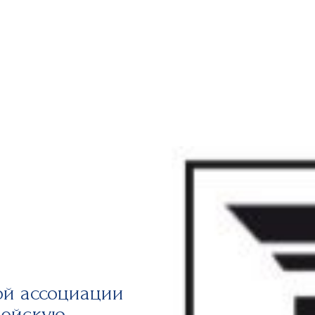
ой ассоциации
пейскую