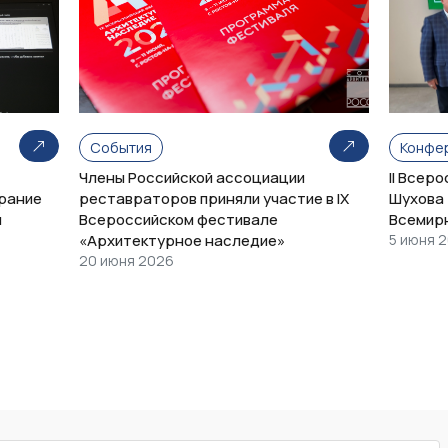
События
Конфе
Члены Российской ассоциации
II Всер
рание
реставраторов приняли участие в IX
Шухова 
и
Всероссийском фестивале
Всемир
«Архитектурное наследие»
5 июня 
20 июня 2026