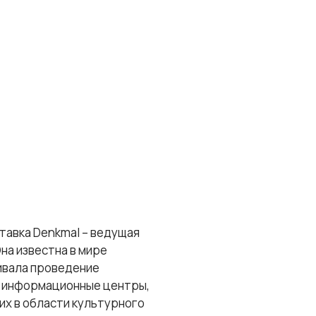
ставка Denkmal – ведущая
на известна в мире
ивала проведение
, информационные центры,
их в области культурного