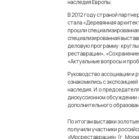
наследия Европы.
В 2012 году страной партне
стала «Деревянная архитект
прошли специализированная
специализированная выстав
деловую программу: круглы
реставрации», «Сохранение
«Актуальные вопросы и про
Руководство ассоциации и 
ознакомились с экспозицией
наследия. И.о председател
дискуссионном обсуждении 
дополнительного образован
По итогам выставки золотые
получили участники российс
«Мосреставрация» (г. Москв