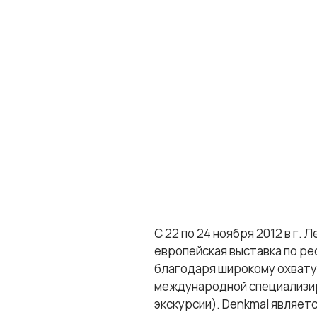
C 22 по 24 ноября 2012 в г
европейская выставка по ре
благодаря широкому охвату
международной специализир
экскурсии). Denkmal являет