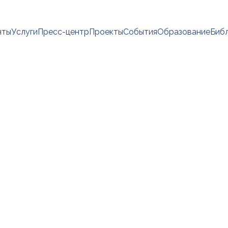
нты
Услуги
Пресс-центр
Проекты
События
Образование
Биб