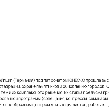
. Лейпциг (Германия) под патронатом ЮНЕСКО прошла вы
ставрации, охране памятников и обновлению городов. О
 тем и их комплексного решения. Выставка предусматр
ованной программы (совещания, конгрессы, семинары
ся своеобразным центром для специалистов, работающ