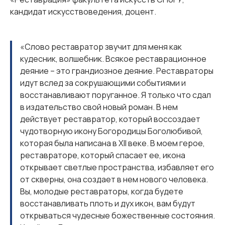
кандидат искусствоведения, доцент.
«Слово реставратор звучит для меня как
кудесник, волшебник. Всякое реставрационное
деяние – это грандиозное деяние. Реставраторы
идут вслед за сокрушающими событиями и
восстанавливают поруганное. Я только что сдал
в издательство свой новый роман. В нем
действует реставратор, который воссоздает
чудотворную икону Богородицы Боголюбивой,
которая была написана в XII веке. В моем герое,
реставраторе, который спасает ее, икона
открывает светлые пространства, избавляет его
от скверны, она создает в нем нового человека.
Вы, молодые реставраторы, когда будете
восстанавливать плоть и дух икон, вам будут
открываться чудесные божественные состояния.