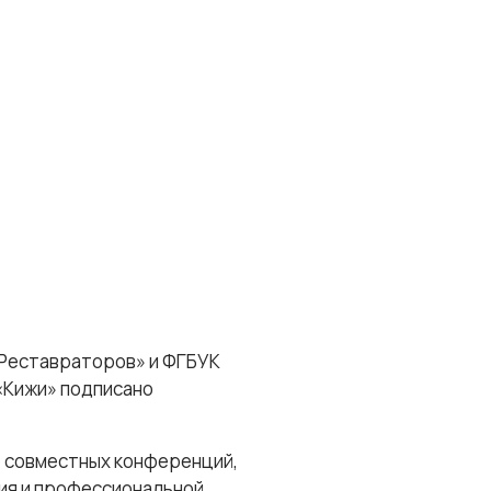
 Реставраторов» и ФГБУК
«Кижи» подписано
е совместных конференций,
дия и профессиональной