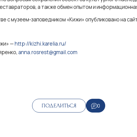
еставраторов, а также обмен опытом и информационна
е с музеем-заповедником «Кижи» опубликовано на сайт
ижи» —
http://kizhi.karelia.ru/
яренко,
anna.rosrest@gmail.com
0
ПОДЕЛИТЬСЯ