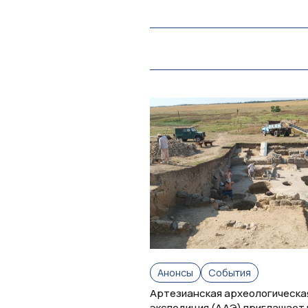
Анонсы
События
Артезианская археологическа
экспедиция (ААЭ) приглашает 