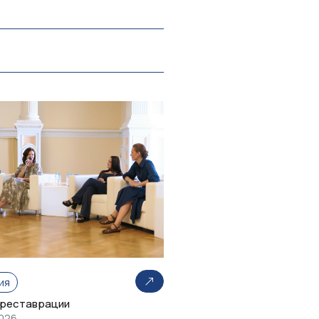
ия
 реставрации
2026