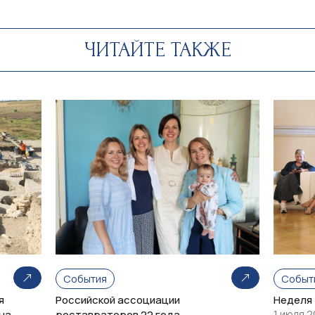
ЧИТАЙТЕ ТАКЖЕ
События
Событ
я
Российской ассоциации
Неделя
на
реставраторов 22 года
1 июля 