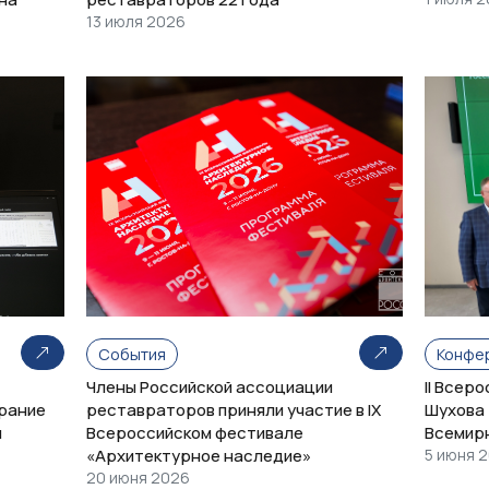
13 июля 2026
События
Конфе
Члены Российской ассоциации
II Всер
рание
реставраторов приняли участие в IX
Шухова 
и
Всероссийском фестивале
Всемир
«Архитектурное наследие»
5 июня 
20 июня 2026