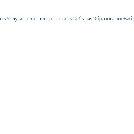
нты
Услуги
Пресс-центр
Проекты
События
Образование
Биб