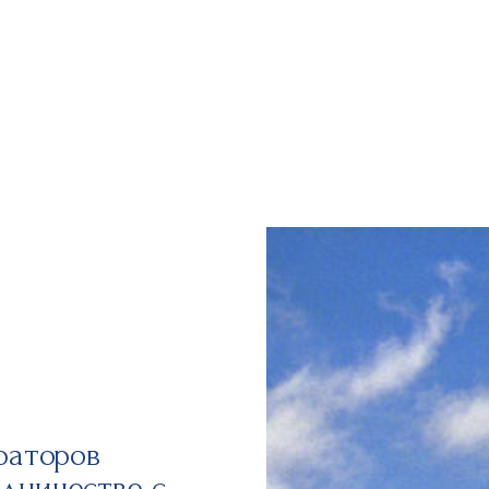
раторов
дничестве с