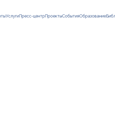
нты
Услуги
Пресс-центр
Проекты
События
Образование
Биб