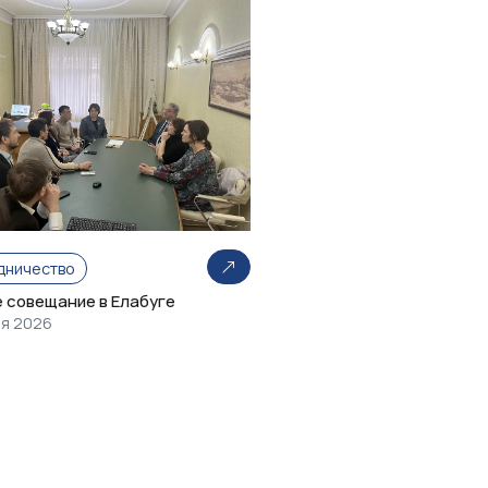
дничество
 совещание в Елабуге
ля 2026