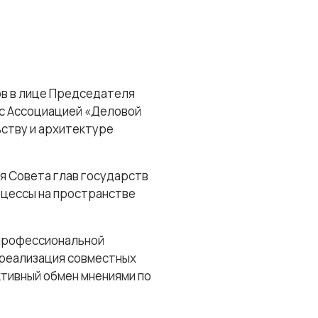
в в лице Председателя
 с Ассоциацией «Деловой
ству и архитектуре
я Совета глав государств
оцессы на пространстве
 профессиональной
 реализация совместных
ктивный обмен мнениями по