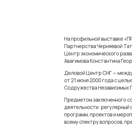
На профильной выставке «П
Партнерства Черняевой Тат
Центр экономического разв
Авагимова Константина Геор
Деловой Центр СНГ — между
от 21 июня 2000 года с цел
Содружества Независимых 
Предметом заключенного со
деятельности: регулярный 
программ, проектов и мероп
всему спектру вопросов, п