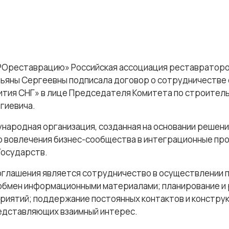
РОреставрацию» Российская ассоциация реставраторо
ьяны Сергеевны подписала договор о сотрудничестве
ития СНГ» в лице Председателя Комитета по строитель
гиевича.
народная организация, созданная на основании решени
ью вовлечения бизнес-сообщества в интеграционные пр
Государств.
глашения является сотрудничество в осуществлении
обмен информационными материалами; планирование и
риятий; поддержание постоянных контактов и констру
редставляющих взаимный интерес.