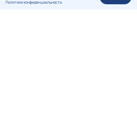
Политики конфиденциальности.
НЕКОММЕРЧЕСКОЕ ПАРТНЕРСТВО
«РОССИЙСКАЯ АССОЦИАЦИЯ РЕСТАВРАТОРОВ»
+7 (812) 314-83-98
info.rosrest@mail.ru