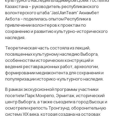
культурного наследия Владимиром Цоем. Гостья из
Казахстана – руководитель республиканского
волонтерского штаба “JasUlanTeam” Акмамбет
Акбота – поделилась опытом Республики в
привлечении волонтеров к проектам по
сохранению и развитию культурно-исторического
наследия.
Теоретическая часть состояла из лекций,
посвященных культурному наследию Выборга,
особенностям исторических конструкций и
ведения реставрационных работ, археологии,
формировании медиаконтента для сохранения и
популяризации историко-культурного наследия.
В рамках экскурсионной программы участники
посетили Парк Монрепо, Эрмитаж, исторический
центр Выборга, а также съездили в город Высоцк и
осмотрели крепость Тронгзунд, оборонительную
систему XIX века, которая создана на островах