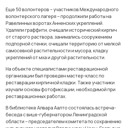
Еще 50 волонтеров – участников Международного
волонтерского лагеря – продолжили работы на
Равелинных воротах Анненских укреплений.
Удаляли граффити, очищали исторический кирпич
от старого раствора, занимались сооружением
подпорной стенки, очищали территорию от мелкой
самосевной растительности и мусора, кладку
укреплений от мха и другой растительности.
На объекте специалистами реставрационной
организации был проведен мастер-класс по
реставрации кирпичной кладки. Также участники
изучали основы фотофиксации, необходимой при
реставрационных работах.
В библиотеке Алвара Аалто состоялась встреча-
беседа с вице-губернатором Ленинградской
области – председателем комитета по сохранению