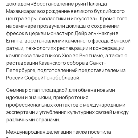
докладом «Восстановление руин Наланда
Махавихара: возрождение великого буддийского
центра веры, схоластики и искусства». Кроме того,
на семинаре прозвучали доклады о сохранении
фресок в церкви монастыря Дейр эль-Наклун в
Египте, восстановлении каменного фасада Венской
ратуши, технологиях реставрации и консервации
комплекса памятников Хюэ во Вьетнаме, а также о
реставрации Казанского собора в Санкт-
Петербурге, подготовленный представителем из
России Софьей Гонобоблевой.
Семинар стал площадкой для обмена новыми
идеями и знаниями, приобретения
профессиональных контактов с международными
экспертами и углубления культурных связей между
различными странами.
Международная делегация также посетила