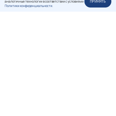
аналогичные технологии в соответствии с условиями
ПРИНЯТЬ
Политики конфиденциальности.
НЕКОММЕРЧЕСКОЕ ПАРТНЕРСТВО
«РОССИЙСКАЯ АССОЦИАЦИЯ РЕСТАВРАТОРОВ»
+7 (812) 314-83-98