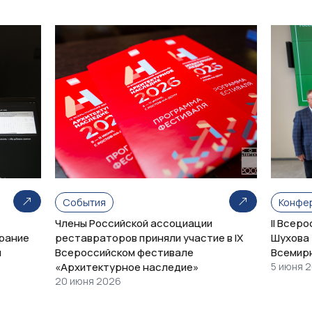
События
Конфе
Члены Российской ассоциации
II Всер
рание
реставраторов приняли участие в IX
Шухова 
и
Всероссийском фестивале
Всемир
«Архитектурное наследие»
5 июня 
20 июня 2026