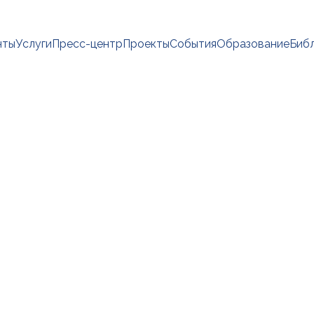
нты
Услуги
Пресс-центр
Проекты
События
Образование
Биб