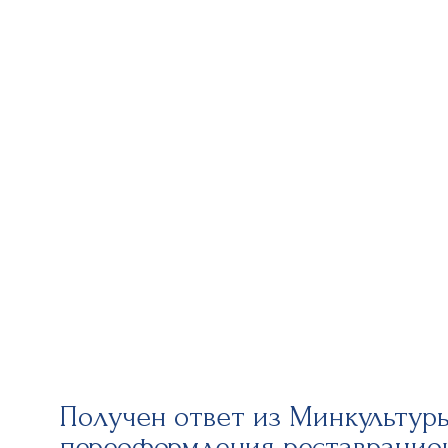
Получен ответ из Минкультур
переоформления реставрацио