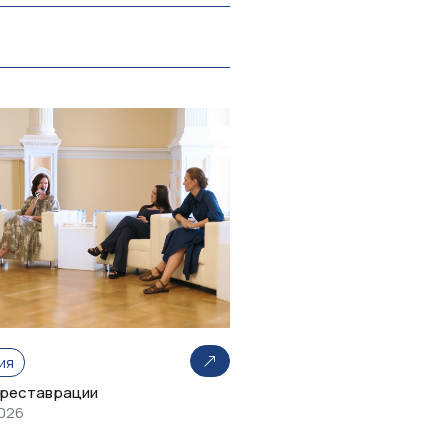
ия
 реставрации
2026