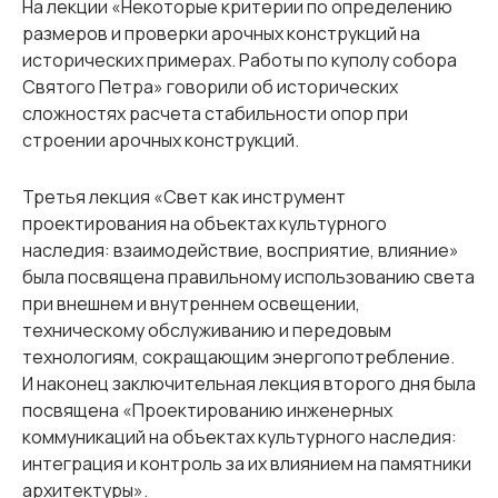
На лекции «Некоторые критерии по определению
размеров и проверки арочных конструкций на
исторических примерах. Работы по куполу собора
Святого Петра» говорили об исторических
сложностях расчета стабильности опор при
строении арочных конструкций.
Третья лекция «Свет как инструмент
проектирования на объектах культурного
наследия: взаимодействие, восприятие, влияние»
была посвящена правильному использованию света
при внешнем и внутреннем освещении,
техническому обслуживанию и передовым
технологиям, сокращающим энергопотребление.
И наконец заключительная лекция второго дня была
посвящена «Проектированию инженерных
коммуникаций на объектах культурного наследия:
интеграция и контроль за их влиянием на памятники
архитектуры».