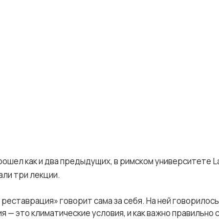
рошел как и два предыдущих, в римском университете L
ли три лекции.
реставрация» говорит сама за себя. На ней говорилось в
я — это климатические условия, и как важно правильно