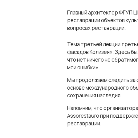
Главный архитектор ФГУП Ц
реставрации объектов культ
вопросах реставрации.
Тема третьей лекции третье
фасадов Колизея». Здесь б
что нет ничего не обратимог
мои ошибки».
Мы продолжаем следить за 
основе международного обм
сохранения наследия.
Напомним, что организатор
Assorestauro при поддержке
реставрации.