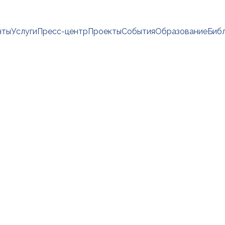
нты
Услуги
Пресс-центр
Проекты
События
Образование
Биб