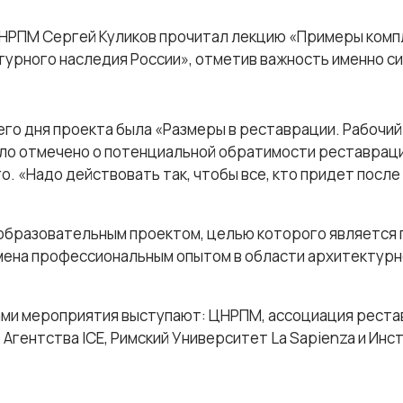
НРПМ Сергей Куликов прочитал лекцию «Примеры комп
урного наследия России», отметив важность именно с
го дня проекта была «Размеры в реставрации. Рабочи
ыло отмечено о потенциальной обратимости реставраци
о. «Надо действовать так, чтобы все, кто придет после
образовательным проектом, целью которого является 
ена профессиональным опытом в области архитектурн
ами мероприятия выступают: ЦНРПМ, ассоциация рест
 Агентства ICE, Римский Университет La Sapienza и Инс