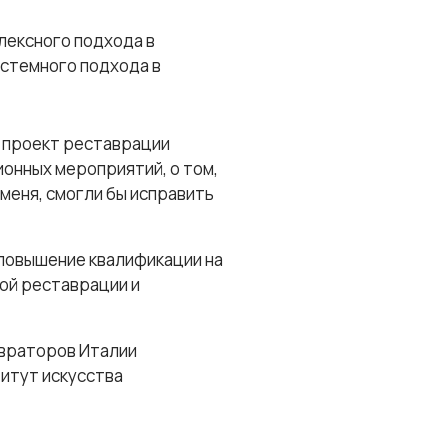
лексного подхода в
истемного подхода в
й проект реставрации
онных мероприятий, о том,
 меня, смогли бы исправить
повышение квалификации на
ой реставрации и
авраторов Италии
титут искусства