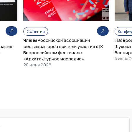
События
Конфе
Члены Российской ассоциации
II Всер
рание
реставраторов приняли участие в IX
Шухова 
и
Всероссийском фестивале
Всемир
«Архитектурное наследие»
5 июня 
20 июня 2026