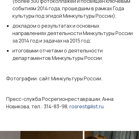
(более 300 фотоколлажей и посвящен ключевым
событиям 2014 года, прошедшим в рамках Года
культуры под эгидой Минкультуры России);
докладом о результатах и основных
направлениях деятельности Минкультуры России
за 2014 год и задачах на 2015 год;
итоговыми отчетами о деятельности
департаментов Минкультуры России.
Фотографии: сайт Минкультуры России.
Пресс-служба Росрегионреставрации, Анна
Новикова, тел.: 314-83-98,
rosrest@list.ru