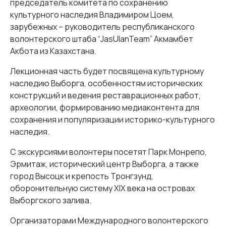
председатель комитета по сохранению
культурного наследия Владимиром Цоем,
зарубежных – руководитель республиканского
волонтерского штаба “JasUlanTeam” Акмамбет
Акбота из Казахстана.
Лекционная часть будет посвящена культурному
наследию Выборга, особенностям исторических
конструкций и ведения реставрационных работ,
археологии, формированию медиаконтента для
сохранения и популяризации историко-культурного
наследия.
С экскурсиями волонтеры посетят Парк Монрепо,
Эрмитаж, исторический центр Выборга, а также
город Высоцк и крепость Тронгзунд,
оборонительную систему XIX века на островах
Выборгского залива.
Организаторами Международного волонтерского