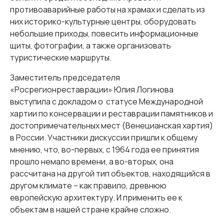
противоаварийные работы на храмах и сделать из
них историко-культурные центры, оборудовать
небольшие приходы, повесить информационные
щиты, фотографии, а также организовать
туристические маршруты.
Заместитель председателя
«Росрегионреставрации» Юлия Логинова
выступила с докладом о статусе Международной
хартии по консервации и реставрации памятников и
достопримечательных мест (Венецианская хартия)
в России. Участники дискуссии пришли к общему
мнению, что, во-первых, с 1964 года ее принятия
прошло немало времени, а во-вторых, она
рассчитана на другой тип объектов, находящийся в
другом климате – как правило, древнюю
европейскую архитектуру. И применить ее к
объектам в нашей стране крайне сложно.