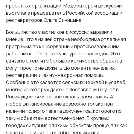
проектных организаций. Модератором дискуссии
выступала председатель Российской ассоциации
реставраторов Ольга Синицына.
Большинство участников дискуссии выразили
мнение, что в нашей стране необходима отдельная
программа по консервации и противоаварийным
работам на объектах культурного наследия. Это
связано с тем, что большое количество объектов
могут просто не дожить до момента начала их
реставрации, и им нужна срочная помощь.
Особенно это касается сельских церквей и усадеб,
многие из которых даже не поставлены на учет в
Росимуществе и органе охраны памятников. А
любое финансирование возможно только при
наличии полного пакета документов, которого по
таким объектам естественно нет. В крупных
городах ситуация с такими объектам проще, так как
чаще всего у них есть собственники или