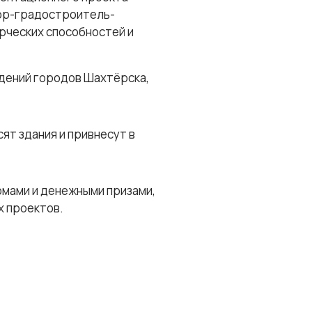
тор-градостроитель-
орческих способностей и
едений городов Шахтёрска,
ят здания и привнесут в
мами и денежными призами,
х проектов.