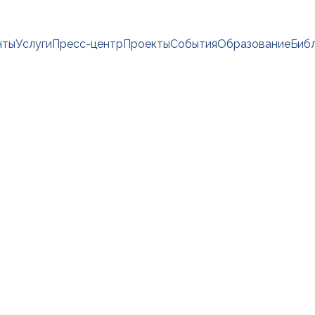
нты
Услуги
Пресс-центр
Проекты
События
Образование
Биб