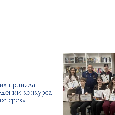
и» приняла
едении конкурса
ахтёрск»