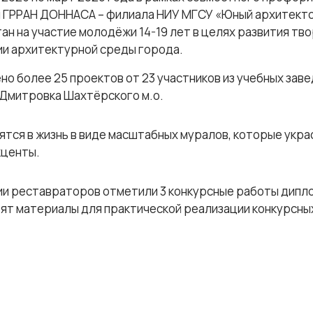
ы ГРРАН ДОННАСА – филиала НИУ МГСУ «Юный архитек
ан на участие молодёжи 14-19 лет в целях развития тв
ии архитектурной среды города.
но более 25 проектов от 23 участников из учебных зав
 Дмитровка Шахтёрского м.о.
тся в жизнь в виде масштабных муралов, которые украс
кценты.
ии реставраторов отметили 3 конкурсные работы дипло
ят материалы для практической реализации конкурсны