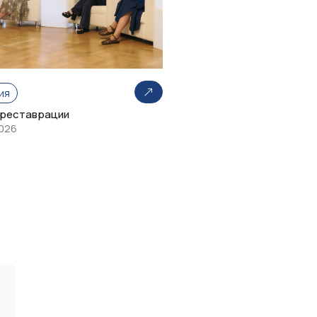
ия
 реставрации
2026