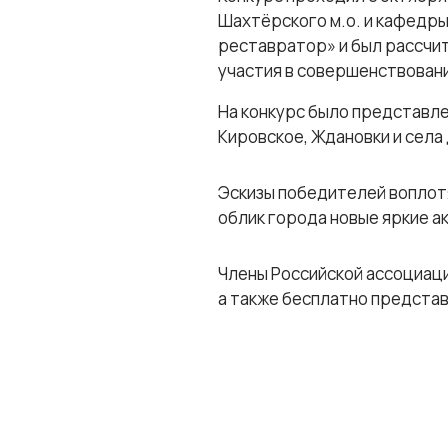
Шахтёрского м.о. и кафедр
реставратор» и был рассчит
участия в совершенствован
На конкурс было представле
Кировское, Ждановки и села
Эскизы победителей воплотя
облик города новые яркие а
Члены Российской ассоциац
а также бесплатно представ