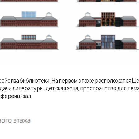
ройства библиотеки. На первом этаже расположатся Це
ыдачи литературы, детская зона, пространство для тема
нференц-зал.