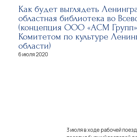
Как будет выглядеть Ленингр
областная библиотека во Всев
(концепция ООО «АСМ Групп»
Комитетом по культуре Ленин
области)
6 июля 2020
3 июля в ходе рабочей поез