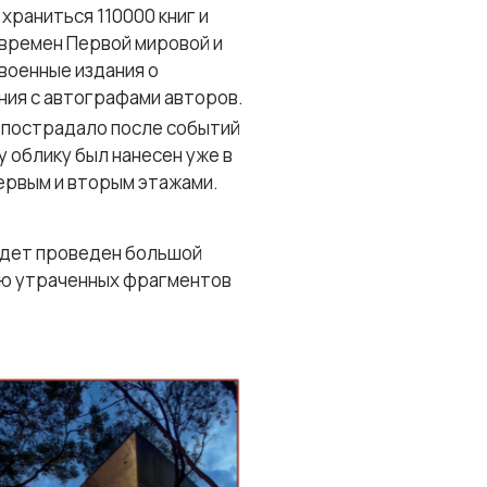
храниться 110000 книг и
 времен Первой мировой и
военные издания о
ания с автографами авторов.
 пострадало после событий
 облику был нанесен уже в
первым и вторым этажами.
удет проведен большой
ию утраченных фрагментов