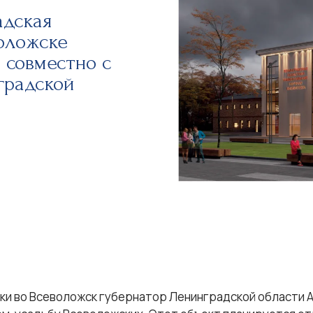
адская
оложске
 совместно с
градской
дки во Всеволожск губернатор Ленинградской области