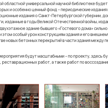
ой областной универсальной научной библиотеке будет 
орых и особенно ценный фонд – периодические издания
юционные издания о Санкт-Петербургской губернии, до
ги, изданные в годы Великой Отечественной войны, изд
 двухэтажное здание бывшего «Гостевого дома» сильно
 этом особый урон конструкциям здания и его внешнему
стве новых бетонных перекрытий в части здания между 
ероприятия будут масштабными – по проекту, здесь б
, реставрационных работ, а также работ по воссоздан