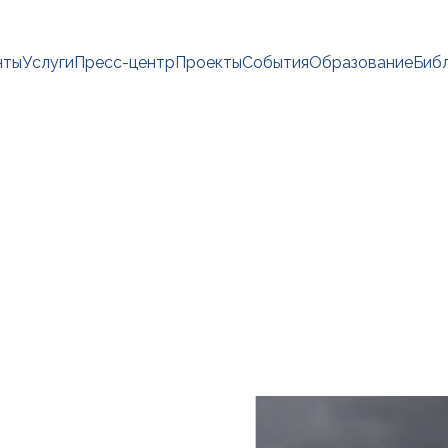
нты
Услуги
Пресс-центр
Проекты
События
Образование
Биб