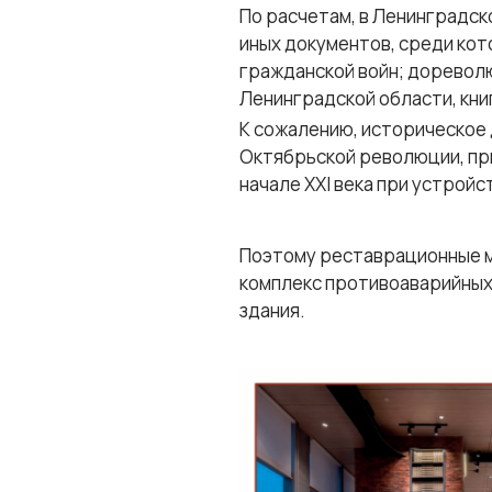
По расчетам, в Ленинградск
иных документов, среди кот
гражданской войн; доревол
Ленинградской области, кни
К сожалению, историческое
Октябрьской революции, при
начале ХХI века при устрой
Поэтому реставрационные м
комплекс противоаварийных
здания.