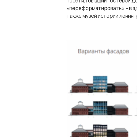
посетил бывший гостевой д
«переформатировать» – в зд
также музей истории ленин