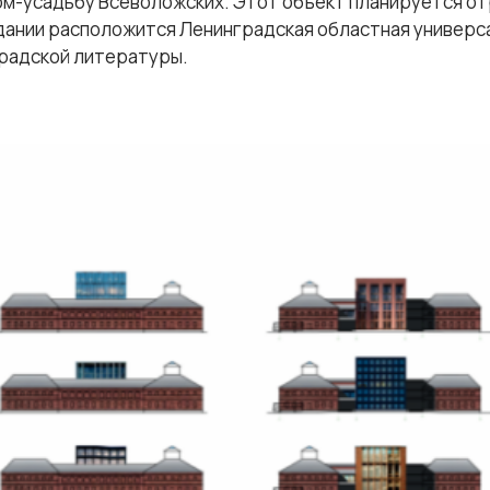
ом-усадьбу Всеволожских. Этот объект планируется о
ании расположится Ленинградская областная универса
градской литературы.