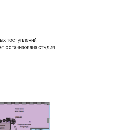
ых поступлений,
ет организована студия