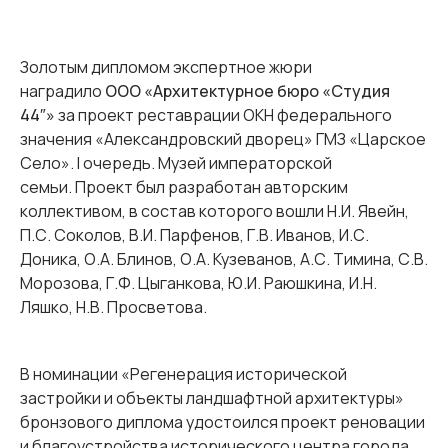
Золотым дипломом экспертное жюри
наградило
ООО «Архитектурное бюро «Студия
44″»
за проект реставрации ОКН федерального
значения «Александровский дворец» ГМЗ «Царское
Село». I очередь. Музей императорской
семьи. Проект был разработан авторским
коллективом, в состав которого вошли Н.И. Явейн,
П.С. Соколов, В.И. Парфенов, Г.В. Иванов, И.С.
Доника, О.А. Блинов, О.А. Кузеванов, А.С. Тимина, С.В.
Морозова, Г.Ф. Цыганкова, Ю.И. Раюшкина, И.Н.
Ляшко, Н.В. Просветова.
В номинации «Регенерация исторической
застройки и объекты ландшафтной архитектуры»
бронзового диплома удостоился проект реновации
и благоустройства исторического центра города