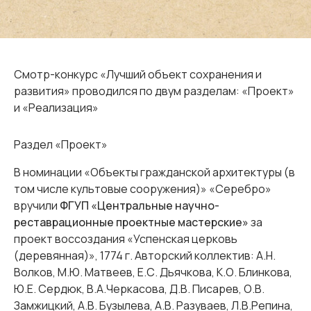
Смотр-конкурс «Лучший объект сохранения и
развития» проводился по двум разделам: «Проект»
и «Реализация»
Раздел «Проект»
В номинации «Объекты гражданской архитектуры (в
том числе культовые сооружения)» «Серебро»
вручили
ФГУП «Центральные научно-
реставрационные проектные мастерские»
за
проект воссоздания «Успенская церковь
(деревянная)», 1774 г. Авторский коллектив: А.Н.
Волков, М.Ю. Матвеев, Е.С. Дьячкова, К.О. Блинкова,
Ю.Е. Сердюк, В.А.Черкасова, Д.В. Писарев, О.В.
Замжицкий, А.В. Бузылева, А.В. Разуваев, Л.В.Репина,