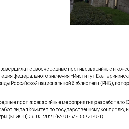
 завершила первоочередные противоаварийные и кон
ледия федерального значения «Институт Екатерининский
онды Российской национальной библиотеки (РНБ), котор
редные противоаварийные мероприятия разработало О
работ выдал Комитет по государственному контролю, и
ры (КГИОП) 26.02.2021 (№ 01-53-155/21-0-1).