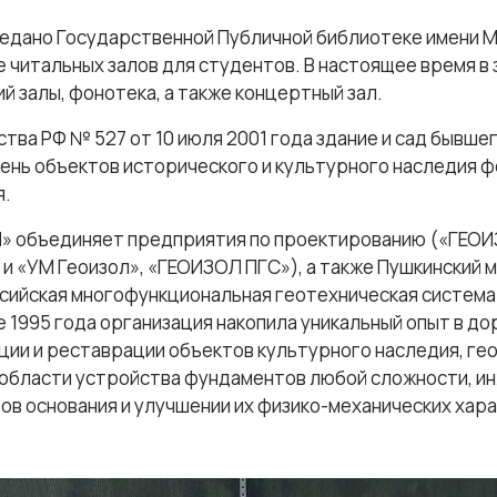
редано Государственной Публичной библиотеке имени 
е читальных залов для студентов. В настоящее время в
й залы, фонотека, а также концертный зал.
ва РФ № 527 от 10 июля 2001 года здание и сад бывше
чень объектов исторического и культурного наследия 
я.
Л
» объединяет предприятия по проектированию («ГЕОИ
и «УМ Геоизол», «ГЕОИЗОЛ ПГС»), а также Пушкинский 
ссийская многофункциональная геотехническая система
е 1995 года организация накопила уникальный опыт в д
ии и реставрации объектов культурного наследия, гео
 области устройства фундаментов любой сложности, и
ов основания и улучшении их физико-механических хар