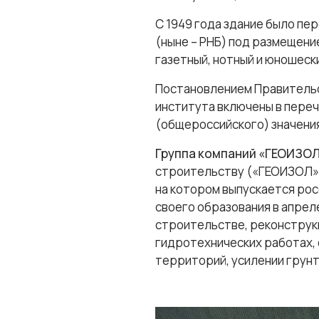
С 1949 года здание было пе
(ныне – РНБ) под размещени
газетный, нотный и юношески
Постановлением Правительст
института включены в пере
(общероссийского) значени
Группа компаний «ГЕОИЗО
строительству («ГЕОИЗОЛ» 
на котором выпускается ро
своего образования в апрел
строительстве, реконструкц
гидротехнических работах,
территорий, усилении грунт