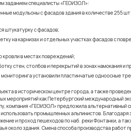
ким заданием специалисты «ГЕОИЗОЛ»:
ные модульоны с фасадов здания в количестве 255 шт. 
я штукатурку с фасадов;
тку на карнизах и отдельных участках фасадов с повр
 кровли в местах повреждений;
тку стен, столбов и перекрытий в зонах намокания и п
о мониторинга установили пластинчатые одноосные тр
екта в историческом центре города, а также проведени
ых мероприятий как Петербургский международный эк
лу, компания «ГЕОИЗОЛ» предложила альтернативный с
 использовать промышленных альпинистов. Благодаря 
ение и проход пешеходов по наб. реки Фонтанки, а та
вья около здания. Смена способа производства работ 