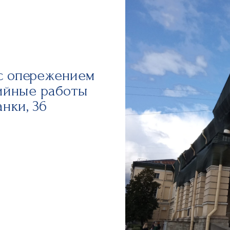
с опережением
ийные работы
нки, 36