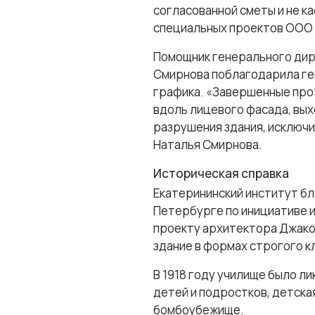
согласованной сметы и не к
специальных проектов ООО 
Помощник генерального дир
Смирнова поблагодарила ге
графика. «Завершенные про
вдоль лицевого фасада, вы
разрушения здания, исключи
Наталья Смирнова.
Историческая справка
Екатерининский институт бл
Петербурге по инициативе и
проекту архитектора Джако
здание в формах строгого к
В 1918 году училище было ли
детей и подростков, детска
бомбоубежище.