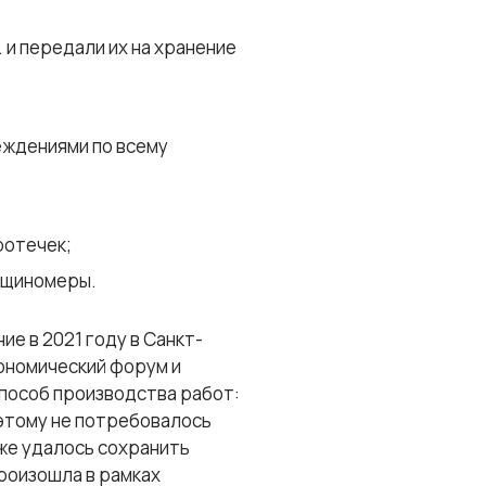
и передали их на хранение
еждениями по всему
ротечек;
ещиномеры.
е в 2021 году в Санкт-
ономический форум и
пособ производства работ:
этому не потребовалось
кже удалось сохранить
произошла в рамках