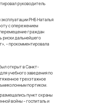
ентировал руководитель
 эксплуатации РНБ Наталья
боту с опережением
 перемещение граждан
ь риски дальнейшего
ет», – прокомментировала
был открыт в Санкт-
для учебного заведения по
ротяженное трехэтажное
осьмиколонным портиком.
я размещались пункт охраны
нной войны – госпиталь и