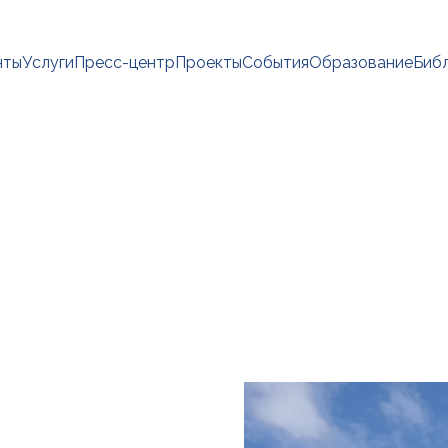
нты
Услуги
Пресс-центр
Проекты
События
Образование
Биб