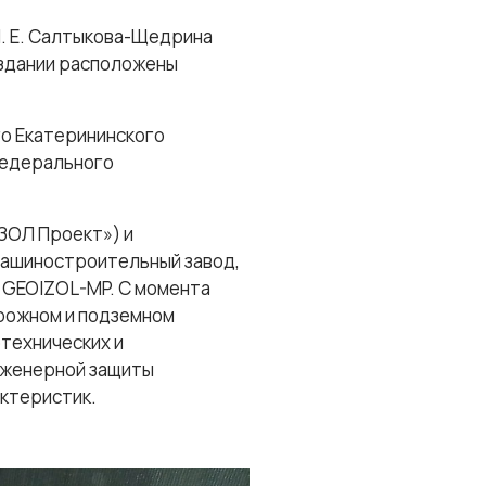
М. Е. Салтыкова-Щедрина
 здании расположены
го Екатерининского
федерального
ЗОЛ Проект») и
машиностроительный завод,
 GEOIZOL-MP. С момента
орожном и подземном
технических и
нженерной защиты
актеристик.