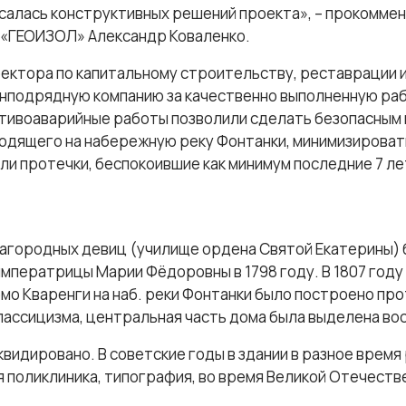
асалась конструктивных решений проекта», – прокомм
«ГЕОИЗОЛ» Александр Коваленко.
ектора по капитальному строительству, реставрации и
нподрядную компанию за качественно выполненную ра
тивоаварийные работы позволили сделать безопасным
ходящего на набережную реку Фонтанки, минимизироват
ли протечки, беспокоившие как минимум последние 7 л
агородных девиц (училище ордена Святой Екатерины) 
мператрицы Марии Фёдоровны в 1798 году. В 1807 году 
мо Кваренги на наб. реки Фонтанки было построено п
лассицизма, центральная часть дома была выделена в
квидировано. В советские годы в здании в разное врем
я поликлиника, типография, во время Великой Отечестве