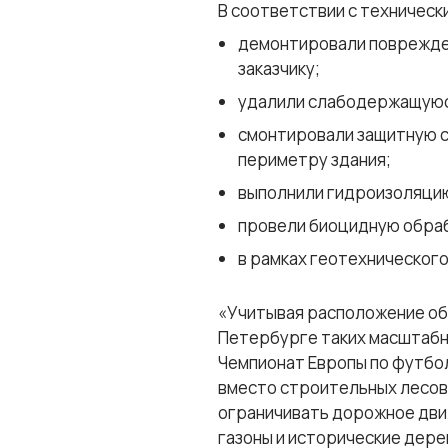
В соответствии с техничес
демонтировали поврежден
заказчику;
удалили слабодержащуюс
смонтировали защитную се
периметру здания;
выполнили гидроизоляцию
провели биоцидную обрабо
в рамках геотехническог
«Учитывая расположение объ
Петербурге таких масштабн
Чемпионат Европы по футбо
вместо строительных лесов
ограничивать дорожное движ
газоны и исторические дере