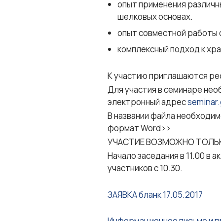
опыт применения различн
шелковых основах.
опыт совместной работы 
комплексный подход к хра
К участию приглашаются ре
Для участия в семинаре нео
электронный адрес
seminar.
В названии файла необходимо
формат Word>>
УЧАСТИЕ ВОЗМОЖНО ТОЛЬКО 
Начало заседания в 11.00 в а
участников с 10.30.
ЗАЯВКА бланк 17.05.2017
Информационное письмо и п