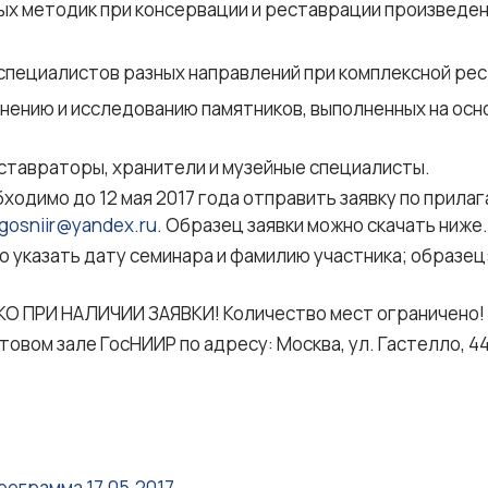
ых методик при консервации и реставрации произведен
специалистов разных направлений при комплексной рес
нению и исследованию памятников, выполненных на осно
ставраторы, хранители и музейные специалисты.
бходимо до 12 мая 2017 года отправить заявку по прила
gosniir@yandex.ru
. Образец заявки можно скачать ниже.
 указать дату семинара и фамилию участника; образец: 
ПРИ НАЛИЧИИ ЗАЯВКИ! Количество мест ограничено!
ктовом зале ГосНИИР по адресу: Москва, ул. Гастелло, 44
рограмма 17.05.2017