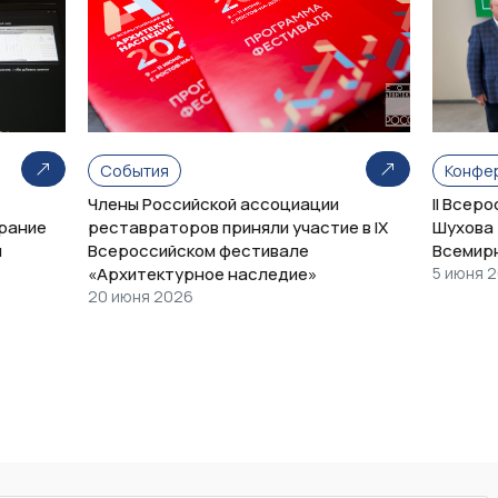
События
Конфе
Члены Российской ассоциации
II Всер
рание
реставраторов приняли участие в IX
Шухова 
и
Всероссийском фестивале
Всемир
«Архитектурное наследие»
5 июня 
20 июня 2026