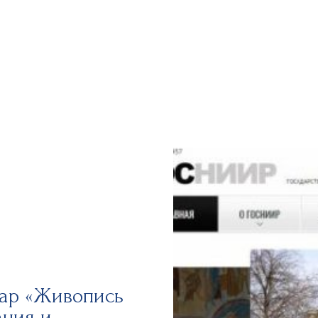
нар «Живопись
ания и