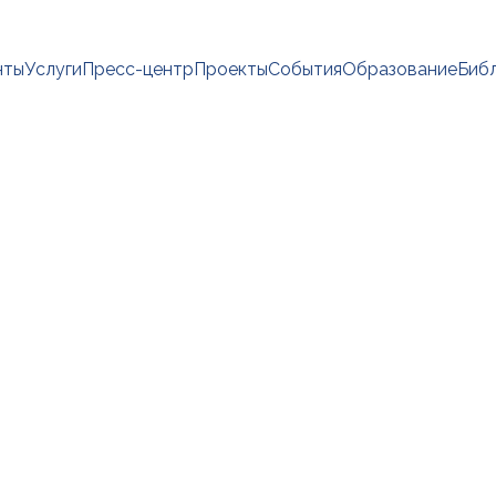
нты
Услуги
Пресс-центр
Проекты
События
Образование
Биб