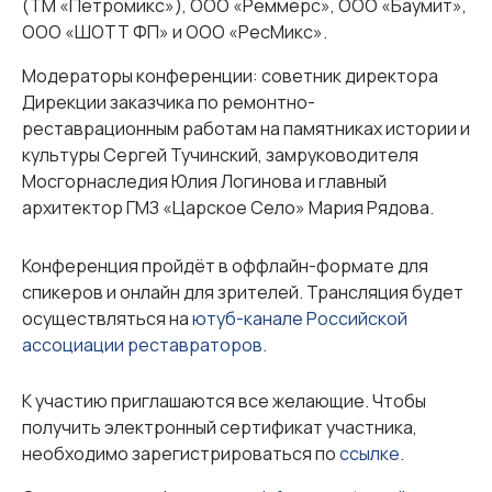
(ТМ «Петромикс»), ООО «Реммерс», ООО «Баумит»,
ООО «ШОТТ ФП» и ООО «РесМикс».
Модераторы конференции: советник директора
Дирекции заказчика по ремонтно-
реставрационным работам на памятниках истории и
культуры Сергей Тучинский, замруководителя
Мосгорнаследия Юлия Логинова и главный
архитектор ГМЗ «Царское Село» Мария Рядова.
Конференция пройдёт в оффлайн-формате для
спикеров и онлайн для зрителей. Трансляция будет
осуществляться на
ютуб-канале Российской
ассоциации реставраторов
.
К участию приглашаются все желающие. Чтобы
получить электронный сертификат участника,
необходимо зарегистрироваться по
ссылке
.