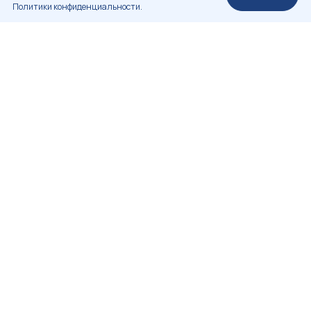
Политики конфиденциальности.
НЕКОММЕРЧЕСКОЕ ПАРТНЕРСТВО
«РОССИЙСКАЯ АССОЦИАЦИЯ РЕСТАВРАТОРОВ»
+7 (812) 314-83-98
info.rosrest@mail.ru