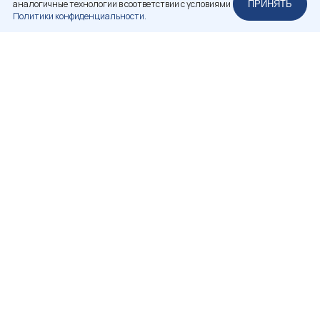
аналогичные технологии в соответствии с условиями
ПРИНЯТЬ
Политики конфиденциальности.
НЕКОММЕРЧЕСКОЕ ПАРТНЕРСТВО
«РОССИЙСКАЯ АССОЦИАЦИЯ РЕСТАВРАТОРОВ»
+7 (812) 314-83-98