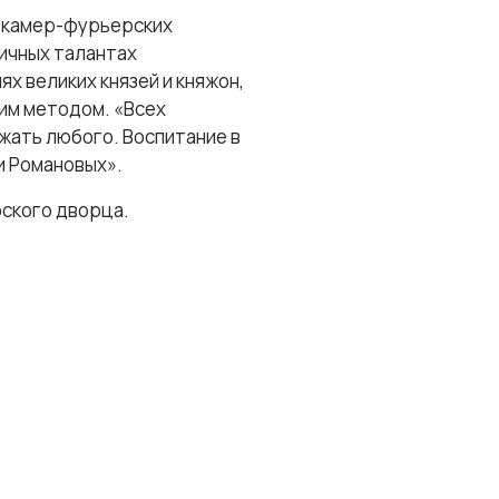
з камер-фурьерских
личных талантах
ях великих князей и княжон,
им методом. «Всех
ажать любого. Воспитание в
и Романовых».
фского дворца.