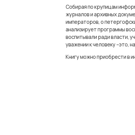
Собирая по крупицам информ
журналов и архивных докуме
императоров, о петергофских
анализирует программы восп
воспитывали ради власти, уч
уважении к человеку –это, н
Книгу можно приобрести в 