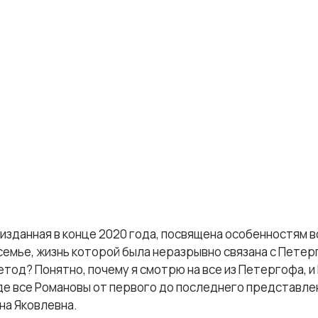
, изданная в конце 2020 года, посвящена особенностям 
емье, жизнь которой была неразрывно связана с Петер
тод? Понятно, почему я смотрю на все из Петергофа, 
где все Романовы от первого до последнего представлен
на Яковлевна.