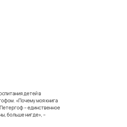
воспитания детей в
гофом. «Почему моя книга
и Петергоф – единственное
ы, больше нигде», –