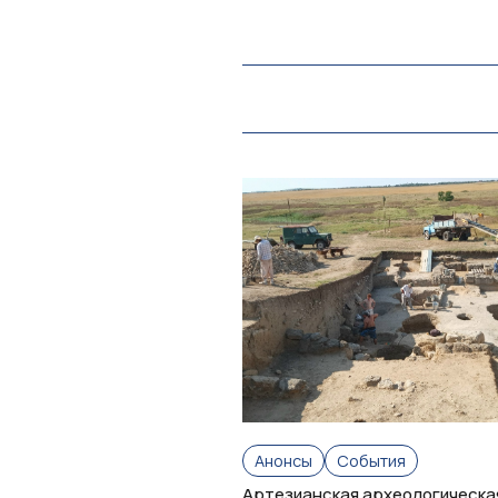
Анонсы
События
Артезианская археологическа