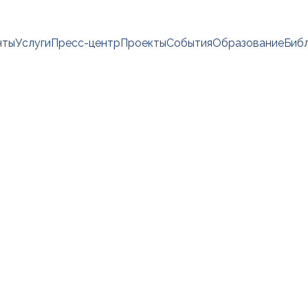
нты
Услуги
Пресс-центр
Проекты
События
Образование
Биб