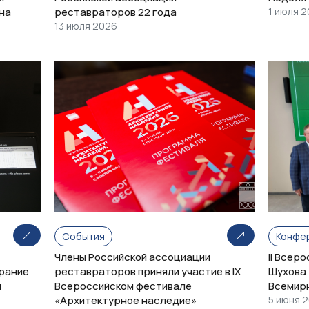
на
реставраторов 22 года
1 июля 
13 июля 2026
События
Конфе
Члены Российской ассоциации
II Всер
рание
реставраторов приняли участие в IX
Шухова 
и
Всероссийском фестивале
Всемир
«Архитектурное наследие»
5 июня 