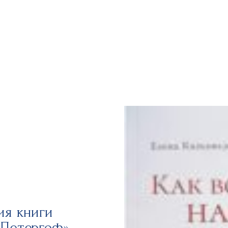
ия книги
«Петергоф»