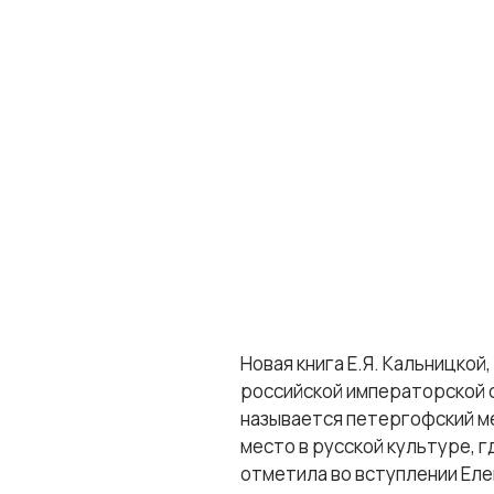
Новая книга Е.Я. Кальницкой
российской императорской с
называется петергофский ме
место в русской культуре, 
отметила во вступлении Еле