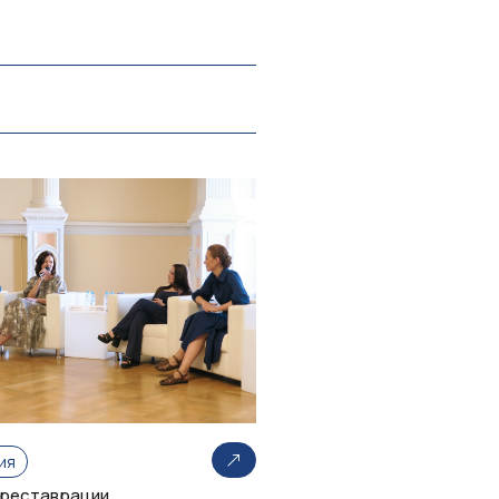
ия
 реставрации