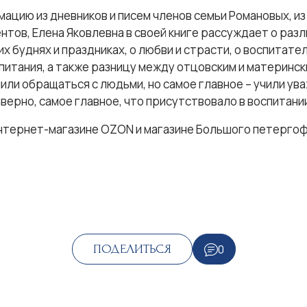
ацию из дневников и писем членов семьи Романовых, и
нтов, Елена Яковлевна в своей книге рассуждает о раз
 буднях и праздниках, о любви и страсти, о воспитател
итания, а также разницу между отцовским и материнск
или обращаться с людьми, но самое главное – учили ув
аверно, самое главное, что присутствовало в воспитани
интернет-магазине OZON и магазине Большого петерго
0
ПОДЕЛИТЬСЯ