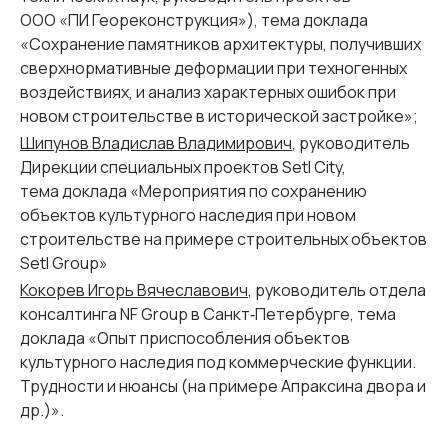
ООО «ПИ Геореконструкция»),
тема доклада
«Сохранение памятников архитектуры, получивших
сверхнормативные деформации при техногенных
воздействиях, и анализ характерных ошибок при
новом строительстве в исторической застройке»;
Шипунов Владислав Владимирович
, руководитель
Дирекции специальных проектов Setl City,
тема доклада «Мероприятия по сохранению
объектов культурного наследия при новом
строительстве на примере строительных объектов
Setl
Group»
Кокорев Игорь Вячеславович
, руководитель отдела
консалтинга NF Group в Санкт‑Петербурге,
тема
доклада «Опыт приспособления объектов
культурного наследия под коммерческие функции.
Трудности и нюансы (на примере Апраксина двора и
др.)».