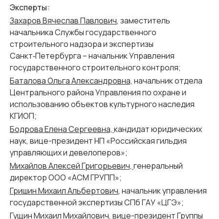
Эксперты:
Захаров Вячеслав Павлович
, заместитель
начальника Службы государственного
строительного надзора и экспертизы
Санкт‑Петербурга – начальник Управления
государственного строительного контроля;
Баталова Ольга Александровна,
начальник отдела
Центрального района Управления по охране и
использованию объектов культурного наследия
КГИОП;
Бодрова Елена Сергеевна,
кандидат юридических
наук, вице-президент НП «Российская гильдия
управляющих и девелоперов»;
Михайлов Алексей Григорьевич,
генеральный
директор ООО «АСМ ГРУПП»;
Гришин Михаил Альбертович
, начальник управления
государственной экспертизы СПб ГАУ «ЦГЭ»;
Гущин Михаил Михайлович
, вице-президент Группы