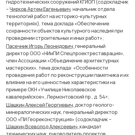
гидротехнических сооружений КГИОП (содокладчик
–
Чирков Артем Евгеньевич
, начальник отдела
технологий работ на историко-культурных
территориях),
тема доклада «Обеспечение
сохранности объектов культурного наследия при
проведении строительных и иных работ»
;
Пасечник Игорь Леонидович,
генеральный
директор ООО «НИиПИ Спецпроектреставрация»,
член Ассоциации «Объединение архитектурных
мастерских»,
тема доклада: «Особенности
проведения работ по реконструкции памятника и их
влияние на его ценностные характеристики на
примере ОКН «Училище Николаевское
кавалерийское», Лермонтовский пр., д. 54»
;
Шашкин Алексей Георгиевич,
доктор геолого-
минералогических наук, генеральный директор
ООО «ПИ Геореконструкция» (содокладчик –
Шашкин Всеволод Алексеевич,
кандидат
технических наук, руководитель проектов