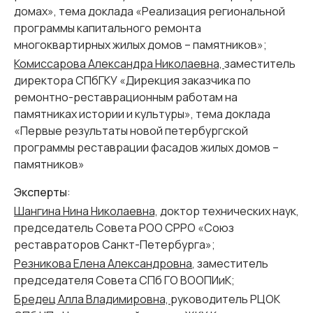
домах»,
тема доклада «Реализация региональной
программы капитального ремонта
многоквартирных жилых домов – памятников»
;
Комиссарова Александра Николаевна,
заместитель
директора СПбГКУ «Дирекция заказчика по
ремонтно-реставрационным работам на
памятниках истории и культуры»,
тема доклада
«Первые результаты новой петербургской
программы реставрации фасадов жилых домов –
памятников»
Эксперты
:
Шангина Нина Николаевна,
доктор технических наук,
председатель Совета РОО СРРО «Союз
реставраторов Санкт-Петербурга»;
Резникова Елена Александровна
, заместитель
председателя Совета СПб ГО ВООПИиК;
Бредец Алла Владимировна,
руководитель РЦОК