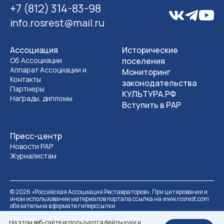
+7 (812) 314-83-98
info.rosrest@mail.ru
Ассоциация
Исторические
Об Ассоциации
поселения
Аппарат Ассоциации и
Мониторинг
Контакты
законодательства
Партнеры
КУЛЬТУРА.РФ
Награды, дипломы
Вступить в РАР
Пресс-центр
Новости РАР
Журналистам
©
2026
«Российская Ассоциация Реставраторов». При цитировании и
ином использовании материалов портала ссылка на www.rosrest.com
обязательна в формате гиперссылки.
Политика обработки персональных данных
Разработка сайта
На этом веб-сайте используются файлы куки и