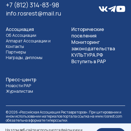
+7 (812) 314-83-98
info.rosrest@mail.ru
Ассоциация
Исторические
Об Ассоциации
поселения
Аппарат Ассоциации и
Мониторинг
Контакты
законодательства
Партнеры
КУЛЬТУРА.РФ
Награды, дипломы
Вступить в РАР
Пресс-центр
Новости РАР
Журналистам
©
2026
«Российская Ассоциация Реставраторов». При цитировании и
ином использовании материалов портала ссылка на www.rosrest.com
обязательна в формате гиперссылки.
Политика обработки персональных данных
Разработка сайта
На этом веб-сайте используются файлы куки и