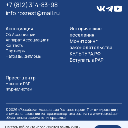
+7 (812) 314-83-98
info.rosrest@mail.ru
Ассоциация
Исторические
Об Ассоциации
поселения
Аппарат Ассоциации и
Мониторинг
Контакты
законодательства
Партнеры
КУЛЬТУРА.РФ
Награды, дипломы
Вступить в РАР
Пресс-центр
Новости РАР
Журналистам
©
2026
«Российская Ассоциация Реставраторов». При цитировании и
ином использовании материалов портала ссылка на www.rosrest.com
обязательна в формате гиперссылки.
Политика обработки персональных данных
Разработка сайта
На этом веб-сайте используются файлы куки и