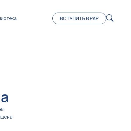
ВСТУПИТЬ В РАР
лиотека
на
вы
ещена