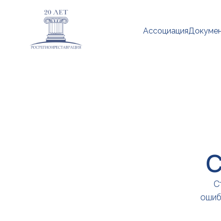
Ассоциация
Докуме
С
С
ошиб