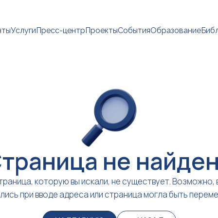
нты
Услуги
Пресс-центр
Проекты
События
Образование
Биб
траница не найде
траница, которую вы искали, не существует. Возможно, 
лись при вводе адреса или страница могла быть перем