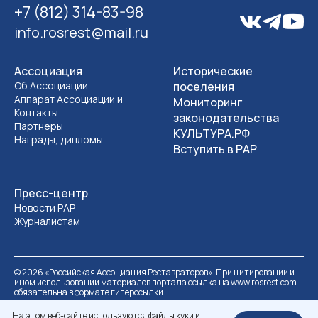
+7 (812) 314-83-98
info.rosrest@mail.ru
Ассоциация
Исторические
Об Ассоциации
поселения
Аппарат Ассоциации и
Мониторинг
Контакты
законодательства
Партнеры
КУЛЬТУРА.РФ
Награды, дипломы
Вступить в РАР
Пресс-центр
Новости РАР
Журналистам
©
2026
«Российская Ассоциация Реставраторов». При цитировании и
ином использовании материалов портала ссылка на www.rosrest.com
обязательна в формате гиперссылки.
Политика обработки персональных данных
Разработка сайта
На этом веб-сайте используются файлы куки и