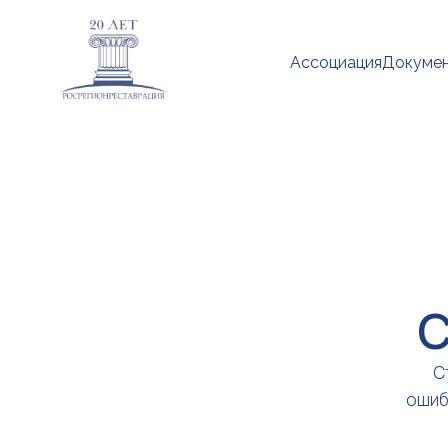
Ассоциация
Докуме
С
С
ошиб