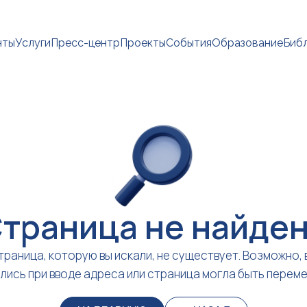
нты
Услуги
Пресс-центр
Проекты
События
Образование
Биб
траница не найде
траница, которую вы искали, не существует. Возможно, 
лись при вводе адреса или страница могла быть перем