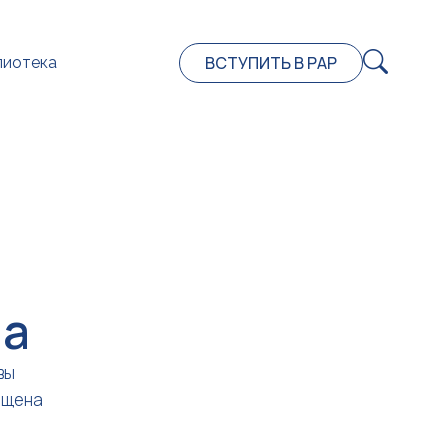
ВСТУПИТЬ В РАР
лиотека
на
вы
ещена