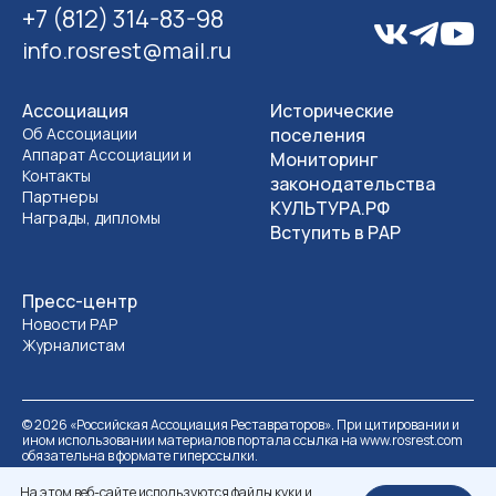
+7 (812) 314-83-98
info.rosrest@mail.ru
Ассоциация
Исторические
Об Ассоциации
поселения
Аппарат Ассоциации и
Мониторинг
Контакты
законодательства
Партнеры
КУЛЬТУРА.РФ
Награды, дипломы
Вступить в РАР
Пресс-центр
Новости РАР
Журналистам
©
2026
«Российская Ассоциация Реставраторов». При цитировании и
ином использовании материалов портала ссылка на www.rosrest.com
обязательна в формате гиперссылки.
Политика обработки персональных данных
Разработка сайта
На этом веб-сайте используются файлы куки и