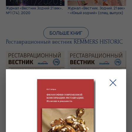
Журнал «Вестник Зодчий 21 век»,
Журнал «Вестник. Зодчий. 21 век»
№ 1 (74), 2020
– «Юный зодчий» (спец. выпуск)
БОЛЬШЕ КНИГ
Реставрационный вестник REMMERS HISTORIC
Remmers Historic
Remmers Historic
Реставрационный Вестник, № 11,
Реставрационный Вестник, № 10,