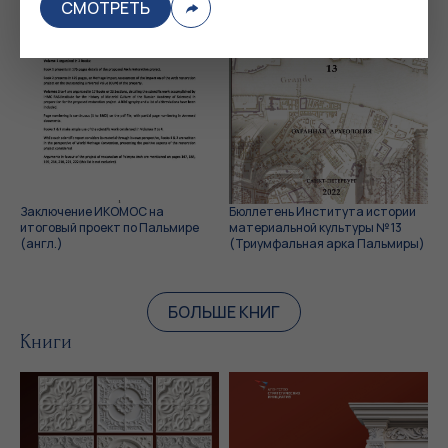
СМОТРЕТЬ
Заключение ИКОМОС на
Бюллетень Института истории
итоговый проект по Пальмире
материальной культуры № 13
(англ.)
(Триумфальная арка Пальмиры)
БОЛЬШЕ КНИГ
Книги