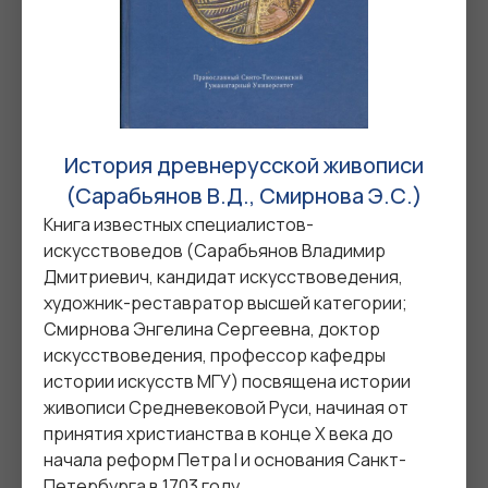
2025
2025
БОЛЬШЕ КНИГ
Журнал «Осознанная реставрация»
История древнерусской живописи
(Сарабьянов В.Д., Смирнова Э.С.)
Книга известных специалистов-
искусствоведов (Сарабьянов Владимир
Дмитриевич, кандидат искусствоведения,
художник-реставратор высшей категории;
Смирнова Энгелина Сергеевна, доктор
искусствоведения, профессор кафедры
истории искусств МГУ) посвящена истории
живописи Средневековой Руси, начиная от
принятия христианства в конце X века до
Осознанная реставрация, № 1,
июль 2024
начала реформ Петра I и основания Санкт-
Журнал «Реликвия»
Петербурга в 1703 году.