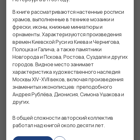
В книге рассматриваются настенные росписи
храмов, выполненные в технике мозаики и
фрески, иконы, книжные миниатюры и
орнаменты. Характеризуются произведения
времен Киевской Руси из Киева и Чернигова,
Полоцка и Галича, а также памятники
Новгорода и Пскова, Ростова, Суздаля и других
городов. Видное место занимает
характеристика художественного наследия
Москвы XIV-XVII веков, включая произведения
Журнал «Реликвия», № 34, 2017
Журнал «Реликвия», № 33, 2017
знаменитых иконописцев: преподобного
Андрея Рублёва, Дионисия, Симона Ушакова и
других.
БОЛЬШЕ КНИГ
НИР
В общей сложности авторский коллектив
работал над книгой около десяти лет.