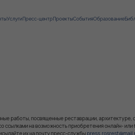
нты
Услуги
Пресс-центр
Проекты
События
Образование
Биб
учные работы, посвященные реставрации, архитектуре,
со ссылками на возможность приобретения онлайн- или 
исылайте их на почту пресс-службы
press.rosrest@mail.