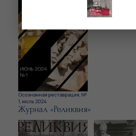
Осознанная реставрация, №
1, июль 2024
Журнал «Реликвия»