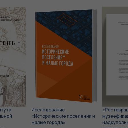
итута
Исследование
«Реставрац
льной
«Исторические поселения и
музеефика
малые города»
надкупольн