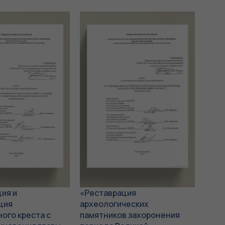
ия и
«Реставрация
ция
археологических
ого креста с
памятников захоронения