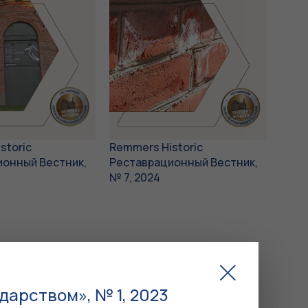
storic
Remmers Historic
ионный Вестник,
Реставрационный Вестник,
№ 7, 2024
арством», № 1, 2023