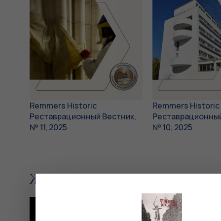
Remmers Historic
Remmers Historic
Реставрационный Вестник,
Реставрационный
№ 11, 2025
№ 10, 2025
Журнал «Осознанная реставра