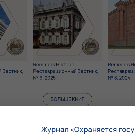
Remmers Historic
Remmers Hi
 Вестник,
Реставрационный Вестник,
Реставрац
№ 9, 2025
№ 8, 2024
БОЛЬШЕ КНИГ
ция»
Журнал «Охраняется госуд