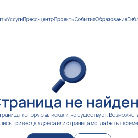
нты
Услуги
Пресс-центр
Проекты
События
Образование
Биб
траница не найде
траница, которую вы искали, не существует. Возможно, 
лись при вводе адреса или страница могла быть перем