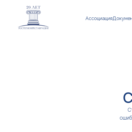
Ассоциация
Докуме
С
С
ошиб