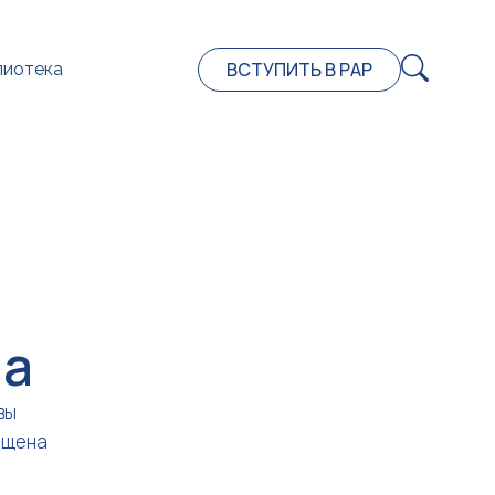
ВСТУПИТЬ В РАР
лиотека
на
вы
ещена