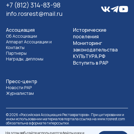
+7 (812) 314-83-98
info.rosrest@mail.ru
Ассоциация
Исторические
Об Ассоциации
поселения
Аппарат Ассоциации и
Мониторинг
Контакты
законодательства
Партнеры
КУЛЬТУРА.РФ
Награды, дипломы
Вступить в РАР
Пресс-центр
Новости РАР
Журналистам
©
2026
«Российская Ассоциация Реставраторов». При цитировании и
ином использовании материалов портала ссылка на www.rosrest.com
обязательна в формате гиперссылки.
Политика обработки персональных данных
Разработка сайта
На этом веб-сайте используются файлы куки и