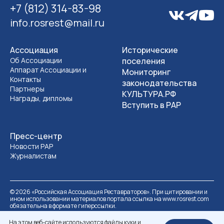
+7 (812) 314-83-98
info.rosrest@mail.ru
Ассоциация
Исторические
Об Ассоциации
поселения
Аппарат Ассоциации и
Мониторинг
Контакты
законодательства
Партнеры
КУЛЬТУРА.РФ
Награды, дипломы
Вступить в РАР
Пресс-центр
Новости РАР
Журналистам
©
2026
«Российская Ассоциация Реставраторов». При цитировании и
ином использовании материалов портала ссылка на www.rosrest.com
обязательна в формате гиперссылки.
Политика обработки персональных данных
Разработка сайта
На этом веб-сайте используются файлы куки и