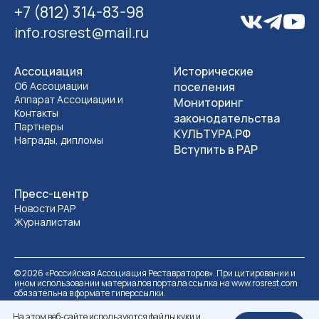
+7 (812) 314-83-98
info.rosrest@mail.ru
Ассоциация
Исторические
Об Ассоциации
поселения
Аппарат Ассоциации и
Мониторинг
Контакты
законодательства
Партнеры
КУЛЬТУРА.РФ
Награды, дипломы
Вступить в РАР
Пресс-центр
Новости РАР
Журналистам
©
2026
«Российская Ассоциация Реставраторов». При цитировании и
ином использовании материалов портала ссылка на www.rosrest.com
обязательна в формате гиперссылки.
Политика обработки персональных данных
Разработка сайта
На этом веб-сайте используются файлы куки и