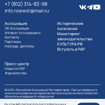
+7 (812) 314-83-98
info.rosrest@mail.ru
Ассоциация
Исторические
Об Ассоциации
поселения
Аппарат Ассоциации и
Мониторинг
Контакты
законодательства
Партнеры
КУЛЬТУРА.РФ
Награды, дипломы
Вступить в РАР
Пресс-центр
Новости РАР
Журналистам
©
2026
«Российская Ассоциация Реставраторов». При цитировании и
ином использовании материалов портала ссылка на www.rosrest.com
обязательна в формате гиперссылки.
Политика обработки персональных данных
Разработка сайта
На этом веб-сайте используются файлы куки и