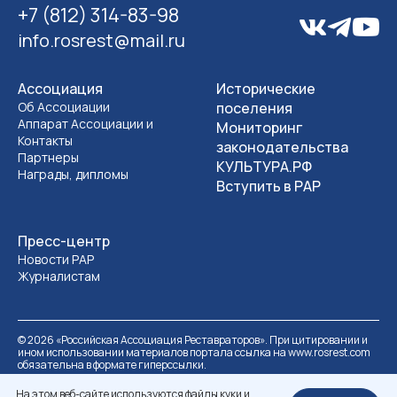
+7 (812) 314-83-98
info.rosrest@mail.ru
Ассоциация
Исторические
Об Ассоциации
поселения
Аппарат Ассоциации и
Мониторинг
Контакты
законодательства
Партнеры
КУЛЬТУРА.РФ
Награды, дипломы
Вступить в РАР
Пресс-центр
Новости РАР
Журналистам
©
2026
«Российская Ассоциация Реставраторов». При цитировании и
ином использовании материалов портала ссылка на www.rosrest.com
обязательна в формате гиперссылки.
Политика обработки персональных данных
Разработка сайта
На этом веб-сайте используются файлы куки и