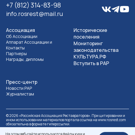
+7 (812) 314-83-98
info.rosrest@mail.ru
Ассоциация
Исторические
Об Ассоциации
поселения
Аппарат Ассоциации и
Мониторинг
Контакты
законодательства
Партнеры
КУЛЬТУРА.РФ
Награды, дипломы
Вступить в РАР
Пресс-центр
Новости РАР
Журналистам
©
2026
«Российская Ассоциация Реставраторов». При цитировании и
ином использовании материалов портала ссылка на www.rosrest.com
обязательна в формате гиперссылки.
Политика обработки персональных данных
Разработка сайта
На этом веб-сайте используются файлы куки и