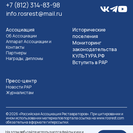
+7 (812) 314-83-98
info.rosrest@mail.ru
Ассоциация
Исторические
Об Ассоциации
поселения
Аппарат Ассоциации и
Мониторинг
Контакты
законодательства
Партнеры
КУЛЬТУРА.РФ
Награды, дипломы
Вступить в РАР
Пресс-центр
Новости РАР
Журналистам
©
2026
«Российская Ассоциация Реставраторов». При цитировании и
ином использовании материалов портала ссылка на www.rosrest.com
обязательна в формате гиперссылки.
Политика обработки персональных данных
Разработка сайта
На этом веб-сайте используются файлы куки и