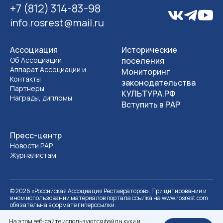
+7 (812) 314-83-98
info.rosrest@mail.ru
Ассоциация
Исторические
Об Ассоциации
поселения
Аппарат Ассоциации и
Мониторинг
Контакты
законодательства
Партнеры
КУЛЬТУРА.РФ
Награды, дипломы
Вступить в РАР
Пресс-центр
Новости РАР
Журналистам
©
2026
«Российская Ассоциация Реставраторов». При цитировании и
ином использовании материалов портала ссылка на www.rosrest.com
обязательна в формате гиперссылки.
Политика обработки персональных данных
Разработка сайта
На этом веб-сайте используются файлы куки и