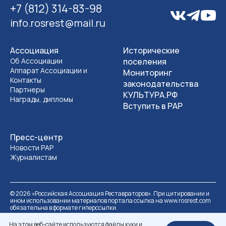
+7 (812) 314-83-98
info.rosrest@mail.ru
Ассоциация
Исторические
Об Ассоциации
поселения
Аппарат Ассоциации и
Мониторинг
Контакты
законодательства
Партнеры
КУЛЬТУРА.РФ
Награды, дипломы
Вступить в РАР
Пресс-центр
Новости РАР
Журналистам
©
2026
«Российская Ассоциация Реставраторов». При цитировании и
ином использовании материалов портала ссылка на www.rosrest.com
обязательна в формате гиперссылки.
Политика обработки персональных данных
Разработка сайта
На этом веб-сайте используются файлы куки и